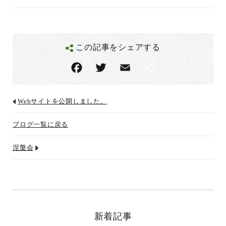
この記事をシェアする
F
T
E
共
ac
w
m
有
eb
itt
ai
Webサイトを公開しました。
o
er
l
ブログ一覧に戻る
o
k
涅槃会
新着記事