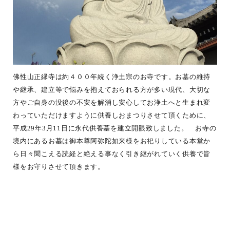
佛性山正縁寺は約４００年続く浄土宗のお寺です。お墓の維持
や継承、建立等で悩みを抱えておられる方が多い現代、大切な
方やご自身の没後の不安を解消し安心してお浄土へと生まれ変
わっていただけますように供養しおまつりさせて頂くために、
平成29年3月11日に永代供養墓を建立開眼致しました。 お寺の
境内にあるお墓は御本尊阿弥陀如来様をお祀りしている本堂か
ら日々聞こえる読経と絶える事なく引き継がれていく供養で皆
様をお守りさせて頂きます。