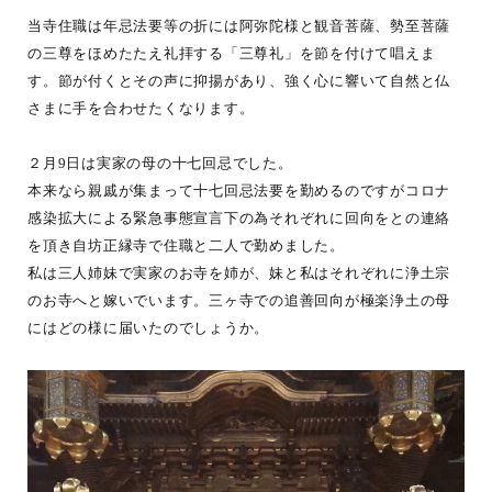
当寺住職は年忌法要等の折には阿弥陀様と観音菩薩、勢至菩薩
の三尊をほめたたえ礼拝する「三尊礼」を節を付けて唱えま
す。節が付くとその声に抑揚があり、強く心に響いて自然と仏
さまに手を合わせたくなります。
２月9日は実家の母の十七回忌でした。
本来なら親戚が集まって十七回忌法要を勤めるのですがコロナ
感染拡大による緊急事態宣言下の為それぞれに回向をとの連絡
を頂き自坊正縁寺で住職と二人で勤めました。
私は三人姉妹で実家のお寺を姉が、妹と私はそれぞれに浄土宗
のお寺へと嫁いでいます。三ヶ寺での追善回向が極楽浄土の母
にはどの様に届いたのでしょうか。