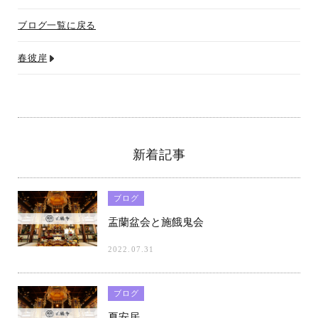
o
er
l
ブログ一覧に戻る
o
k
春彼岸
新着記事
ブログ
盂蘭盆会と施餓鬼会
2022.07.31
ブログ
夏安居