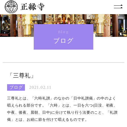
Blog
ブログ
「三尊礼」
ブログ
2021.02.11
三尊礼とは、「六時礼讃」のなかの「日中礼讃偈」の中のよく
唱えられる部分です。「六時」とは、一日を六つ(日没、初夜、
中夜、後夜、晨朝、日中)に分けて執り行う法要のこと、「礼讃
偈」とは、お経に節を付けて唱えるものです。