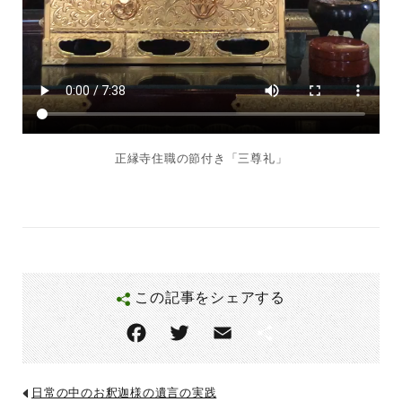
正縁寺住職の節付き「三尊礼」
この記事をシェアする
F
T
E
共
ac
w
m
有
eb
itt
ai
日常の中のお釈迦様の遺言の実践