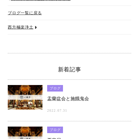
o
er
l
ブログ一覧に戻る
o
k
西方極楽浄土
新着記事
ブログ
盂蘭盆会と施餓鬼会
2022.07.31
ブログ