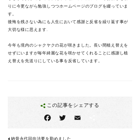
りに今更ながら勉強しつつホームページのブログを綴っていま
す。
後悔を残さない為にも人生において感謝と反省を繰り返す事が
大切な様に思えます.
今年も境内のシャクヤクの花が咲きました。長い間植え替えを
せずにいますが毎年綺麗な花を咲かせてくれることに感謝し植
え替えを先送りにしている事を反省しています。
この記事をシェアする
F
T
E
共
ac
w
m
有
eb
itt
ai
納骨永代回向法要を勤めました