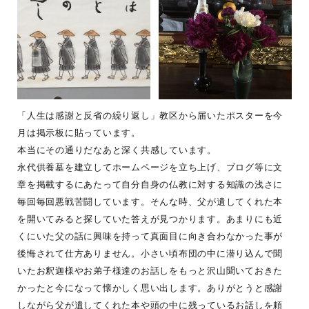
「人生は感謝と反省の繰り返し」教区から届いたポスターを今
月は掲示板に貼っています。
本当にその通りだなあと深く共感しています。
永代供養墓を建立してホームページを立ち上げ、ブログ等に文
章を掲載するにあたって自分自身の仏教に対する知識の浅さに
毎回毎回悪戦苦闘しています。そんな時、父が遺してくれた本
を開いてみると探していた答えが見つかります。あまりにも近
くにいた父の話に興味を持って真面目に向き合わなかった事が
後悔されて仕方ありません。小さい頃布団の中に潜り込んで聞
いたお釈迦様やお弟子様達のお話しをもっと沢山聞いておきた
かったと今になって懐かしく思い出します。ありがとうと感謝
しながら父が遺してくれた本や頭の中に残っているお話しを頼