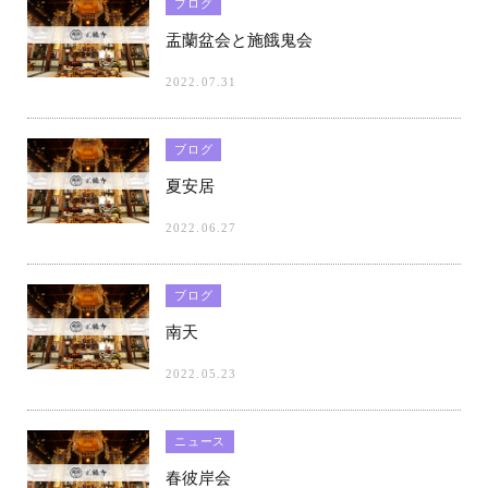
ブログ
盂蘭盆会と施餓鬼会
2022.07.31
ブログ
夏安居
2022.06.27
ブログ
南天
2022.05.23
ニュース
春彼岸会