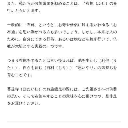
また、私たちがお施餓鬼を勤めることは、〝布施（ふせ）の修
行〟ともいえます。
一般的に「布施」というと、お寺や僧侶に対するいわゆる「お
布施」を思い浮かべる方も多いでしょう。しかし、本来は人の
ために、自分にできる行為、あるいは物などを施す行いで、仏
教が大切とする実践の一つです。
つまり布施をすることは言い換えれば、他を生かし（利他（り
た））、自らを育む（自利（じり））〝思いやり〟の気持ちを
育むことです。
菩提寺（ぼだいじ）のお施餓鬼の際には、ご先祖さまへの供養
の思い、そして布施をすることの意味を心に掛けつつ、是非足
をお運びください。