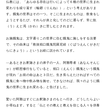
仏教には、「あらゆる存在は行いによって６種の世界に生まれ
変わりを繰り返す（輪廻（りんね））」という考えがありま
す。餓鬼の世界はその一つ。そこに生まれたものは、飲食をし
ようとするたび、それらが炎と化してのどに通らず、常に飢
（う）えと渇（かわ）きに苦しむとされます。
お施餓鬼は、文字通りこの世界に住む餓鬼に施しをする法要
で、その由来は『救抜焰口餓鬼陀羅尼経（ぐばつえんくがきだ
らにきょう）』というお経に説かれています。
—あるときお釈迦さまの弟子の一人、阿難尊者（あなんそんじ
ゃ）が瞑想修行をしていると、焰口（えんく）餓鬼という餓鬼
が現れ「お前の命はあと３日だ。生き長らえたければすべての
餓鬼に食べ物や飲み物を施せ。できなければ、我々のように餓
鬼の世界に生まれ変わる」と告げました。
驚いた阿難はすぐにお釈迦さまのもとへ行き、どうしたらよい
か尋ねます。すると「仏とその教えと教えを信じる人々を供養