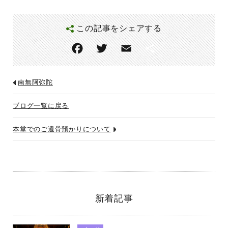
この記事をシェアする
F
T
E
共
ac
w
m
有
eb
itt
ai
南無阿弥陀
o
er
l
ブログ一覧に戻る
o
k
本堂でのご遺骨預かりについて
新着記事