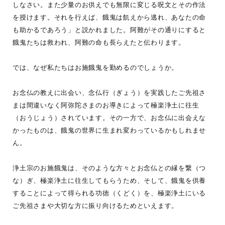
しなさい。また少量のお供えでも無限に変じる呪文とその作法
を授けます。それを行えば、餓鬼は飢えから逃れ、あなたの命
も助かるであろう」と説かれました。阿難がその通りにすると
餓鬼たちは救われ、阿難の命も長らえたと伝わります。
では、なぜ私たちはお施餓鬼を勤めるのでしょうか。
お念仏の教えに出会い、念仏行（ぎょう）を実践したご先祖さ
まは間違いなく阿弥陀さまのお導きによって極楽浄土に往生
（おうじょう）されています。その一方で、お念仏に出会えな
かったものは、餓鬼の世界に生まれ変わっているかもしれませ
ん。
浄土宗のお施餓鬼は、そのような方々とお念仏との縁を繋（つ
な）ぎ、極楽浄土に往生してもらうため、そして、餓鬼を供養
することによって得られる功徳（くどく）を、極楽浄土にいる
ご先祖さまや大切な方に振り向けるためといえます。