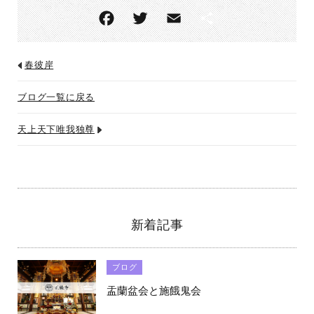
F
T
E
共
ac
w
m
有
eb
itt
ai
春彼岸
o
er
l
ブログ一覧に戻る
o
k
天上天下唯我独尊
新着記事
ブログ
盂蘭盆会と施餓鬼会