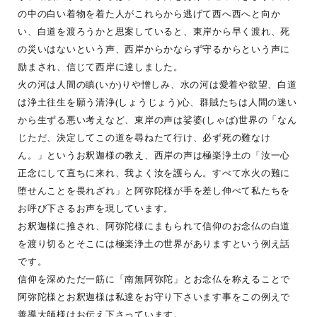
の中の白い着物を着た人がこれらから逃げて西へ西へと向か
い、白道を渡ろうかと思案していると、東岸から早く渡れ、死
の災いはないという声、西岸からかならず守るからという声に
励まされ、信じて西岸に達しました。
火の河は人間の瞋(いか)りや憎しみ、水の河は愛着や欲望、白道
は浄土往生を願う清浄(しょうじょう)心、群賊たちは人間の迷い
から生ずる悪い考えなど、東岸の声は娑婆(しゃば)世界の「なん
じただ、決定してこの道を尋ねたて行け、必ず死の難なけ
ん。」というお釈迦様の教え、西岸の声は極楽浄土の「汝一心
正念にして直ちに来れ、我よく汝を護らん。すべて水火の難に
堕せんことを畏れざれ」と阿弥陀様が手を差し伸べて私たちを
お呼び下さるお声を現しています。
お釈迦様に推され、阿弥陀様にまもられて信仰のお念仏の白道
を渡り切るとそこには極楽浄土の世界がありますという例え話
です。
信仰を深めただ一筋に「南無阿弥陀」とお念仏を称えることで
阿弥陀様とお釈迦様は私達をお守り下さいます事をこの例えで
善導大師様はお伝え下さっています。