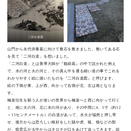
二河白道図
山門から永代供養墓に向けて敷石を敷きました。敷いてある石
を見て「二河白道」を想いました。
「二河白道」とは善導大師が『観経疏』の中で説かれた例え
で、水の河と火の河と、その真ん中を通る細い道の事でこれを
わかりやすく絵に描いたものを『二河白道図』と呼びます。
絵の下側が東、上が西、向かって右側が北、左は南となりま
す。
極楽往生を願う人が迷いの世界から極楽へと西に向かって行く
と、南に火の河、北に水の河があり、その中間に4、5寸（約12
～15センチメートル）の白道があって、水火が猛然と押し寄
せ、後方からは恐ろしい格好をした賊や虎、狐、狼などの獣
が、暗雲広がる中からはオロチが口をあけて迫ってきます。絵