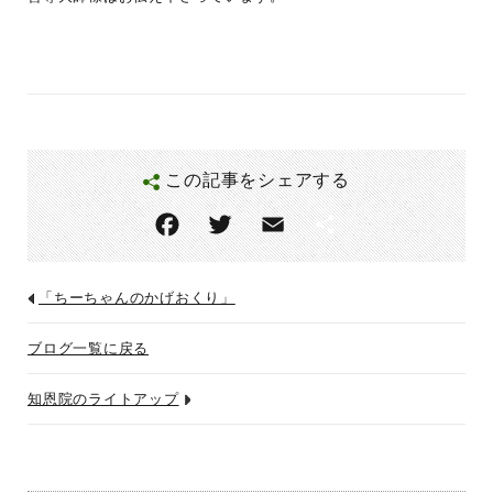
この記事をシェアする
F
T
E
共
ac
w
m
有
eb
itt
ai
「ちーちゃんのかげおくり」
o
er
l
ブログ一覧に戻る
o
k
知恩院のライトアップ