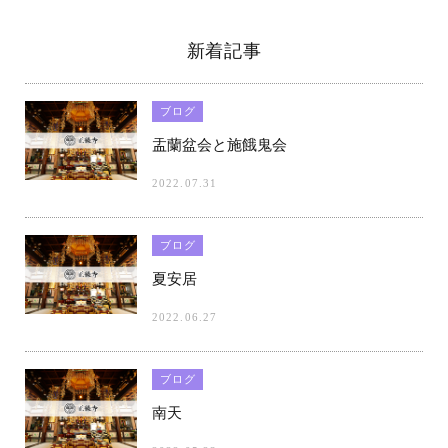
新着記事
ブログ
盂蘭盆会と施餓鬼会
2022.07.31
ブログ
夏安居
2022.06.27
ブログ
南天